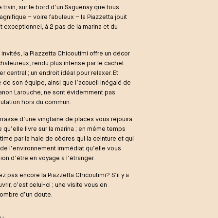
 train, sur le bord d’un Saguenay que tous
nifique – voire fabuleux – la Piazzetta jouit
exceptionnel, à 2 pas de la marina et du
s invités, la Piazzetta Chicoutimi offre un décor
haleureux, rendu plus intense par le cachet
 central ; un endroit idéal pour relaxer. Et
e de son équipe, ainsi que l’accueil inégalé de
 Manon Larouche, ne sont évidemment pas
putation hors du commun.
errasse d’une vingtaine de places vous réjouira
e qu’elle livre sur la marina ; en même temps
ntime par la haie de cèdres qui la ceinture et qui
n de l’environnement immédiat qu’elle vous
ion d’être en voyage à l’étranger.
z pas encore la Piazzetta Chicoutimi? S’il y a
rir, c’est celui-ci ; une visite vous en
’ombre d’un doute.