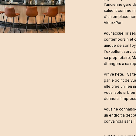
l’ancienne gare de
saluent comme mag
d’un emplacement 
Vieux-Port.
Pour accueillir se
contemporain et c
unique de son foyer
l’excellent servic
sa propriétaire,
étrangers à sa ré
Arrive l’été… Sa t
par le point de vu
elle crée un lieu i
vous isole si bie
donnera l’impress
Vous ne connaisse
un endroit à découv
convaincra sans l