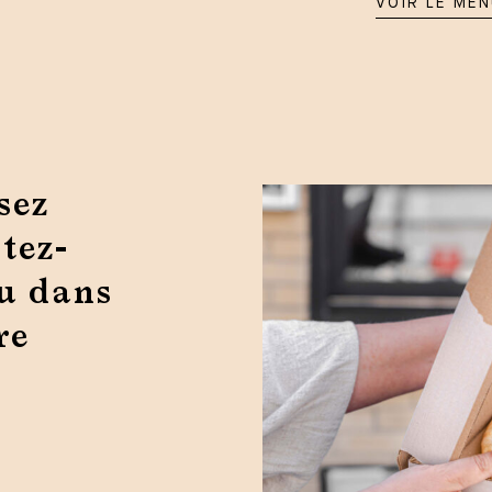
VOIR LE ME
sez
tez-
ou dans
re