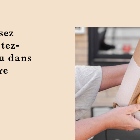
sez
tez-
ou dans
re