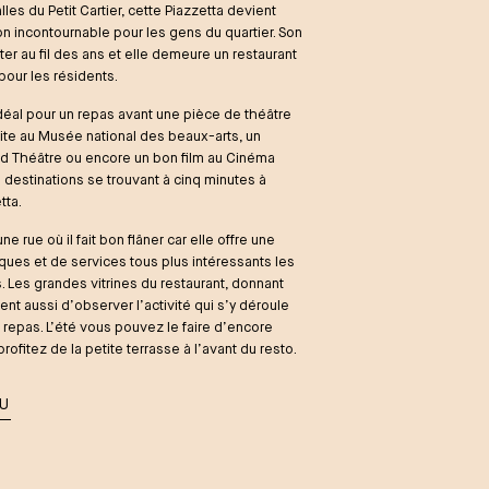
lles du Petit Cartier, cette Piazzetta devient
on incontournable pour les gens du quartier. Son
er au fil des ans et elle demeure un restaurant
pour les résidents.
 idéal pour un repas avant une pièce de théâtre
site au Musée national des beaux-arts, un
d Théâtre ou encore un bon film au Cinéma
s destinations se trouvant à cinq minutes à
tta.
une rue où il fait bon flâner car elle offre une
ques et de services tous plus intéressants les
. Les grandes vitrines du restaurant, donnant
tent aussi d’observer l’activité qui s’y déroule
 repas. L’été vous pouvez le faire d’encore
rofitez de la petite terrasse à l’avant du resto.
NU