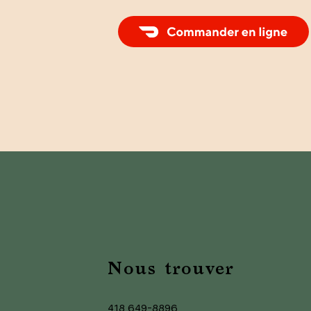
Commander un repas Livraison avec
DoorDash
Nous trouver
418 649-8896